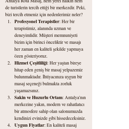
Antalya Rota Masaj, hem yerel halkın hem 
de turistlerin tercih ettiği bir merkezdir. Peki, 
bizi tercih etmeniz için nedenlerimiz neler?
Profesyonel Terapistler
: Her bir 
terapistimiz, alanında uzman ve 
deneyimlidir. Müşteri memnuniyeti 
bizim için birinci önceliktir ve masajı 
her zaman en kaliteli şekilde yapmaya 
özen gösteriyoruz.
Hizmet Çeşitliliği
: Her yaştan bireye 
hitap eden geniş bir masaj yelpazemiz 
bulunmaktadır. İhtiyacınıza uygun bir 
masaj seçeneği bulmakta zorluk 
yaşamazsınız.
Sakin ve Huzurlu Ortam
: Antalya'nın 
merkezine yakın, modern ve rahatlatıcı 
bir atmosfere sahip olan salonumuzda 
kendinizi evinizde gibi hissedeceksiniz.
Uygun Fiyatlar
: En kaliteli masaj 