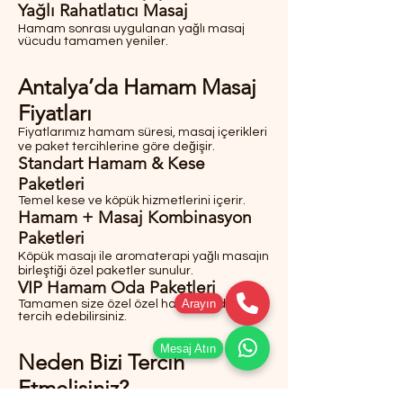
Yağlı Rahatlatıcı Masaj
Hamam sonrası uygulanan yağlı masaj
vücudu tamamen yeniler.
Antalya’da Hamam Masaj
Fiyatları
Fiyatlarımız hamam süresi, masaj içerikleri
ve paket tercihlerine göre değişir.
Standart Hamam & Kese
Paketleri
Temel kese ve köpük hizmetlerini içerir.
Hamam + Masaj Kombinasyon
Paketleri
Köpük masajı ile aromaterapi yağlı masajın
birleştiği özel paketler sunulur.
VIP Hamam Oda Paketleri
Arayın
Tamamen size özel özel hamam odaları
tercih edebilirsiniz.
Mesaj Atın
Neden Bizi Tercih
Etmelisiniz?