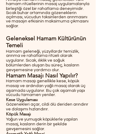
hamam ritüellerinin masaj uygulamalarıyla
birleştiği özel bir rahatlama deneyimidir.
Sıcak buhar ortamında gözeneklerin
açılması, vücudun toksinlerden arınmasını
ve masajın etkisinin maksimuma çıkmasını
sağlar.
Geleneksel Hamam Kültürünün
Temeli
Hamam geleneği, yüzyıllardır temizlik,
arınma ve rahatlama ritüeli olarak
uygulanır. Sıcak, ılıklık ve soğuk
bölümlerden oluşan bu süreç, kasların
gevşemesine yardımcı olur.
Hamam Masajı Nasıl Yapılır?
Hamam masajı genellikle kese, köpük
masajı ve ardından yağlı masaj olarak üç
aşamada uygulanır. Bu çok aşamalı yapı
vücudu tamamen yeniler.
Kese Uygulaması
Gözenekleri açar, cildi ölü deriden arındırır
ve dolaşımı hızlandırır.
Köpük Masajı
Yoğun ve yumuşak köpüklerle yapılan
masaj, kasların derin bir şekilde
gevşemesini sağlar.
Aromatik Yağlı Masaj