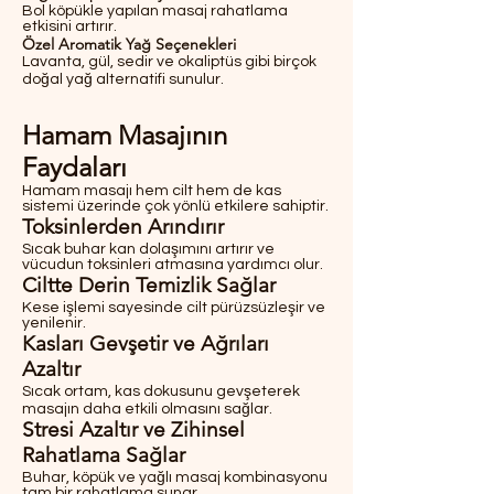
Bol köpükle yapılan masaj rahatlama
etkisini artırır.
Özel Aromatik Yağ Seçenekleri
Lavanta, gül, sedir ve okaliptüs gibi birçok
doğal yağ alternatifi sunulur.
Hamam Masajının
Faydaları
Hamam masajı hem cilt hem de kas
sistemi üzerinde çok yönlü etkilere sahiptir.
Toksinlerden Arındırır
Sıcak buhar kan dolaşımını artırır ve
vücudun toksinleri atmasına yardımcı olur.
Ciltte Derin Temizlik Sağlar
Kese işlemi sayesinde cilt pürüzsüzleşir ve
yenilenir.
Kasları Gevşetir ve Ağrıları
Azaltır
Sıcak ortam, kas dokusunu gevşeterek
masajın daha etkili olmasını sağlar.
Stresi Azaltır ve Zihinsel
Rahatlama Sağlar
Buhar, köpük ve yağlı masaj kombinasyonu
tam bir rahatlama sunar.