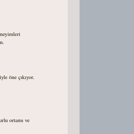
eneyimleri 
n.
yle öne çıkıyor. 
urlu ortamı ve 