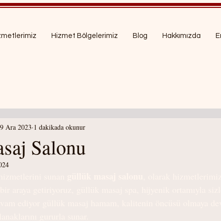
zmetlerimiz
Hizmet Bölgelerimiz
Blog
Hakkımızda
Er
9 Ara 2023
1 dakikada okunur
saj Salonu
024
güllük masaj salonu
hizmetlerini sunan 
, olarak hizmetlerimi
bir araya getiriyoruz, güllük masaj spa, hijyenik ortamıyla si
vam ediyor güllük masaj hamam, kalitenin öncüsü olmaya de
anaklarını gururla sunar. 