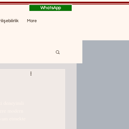
WhatsApp
ilişebilirlik
More
zi deneyimli 
zlere modern 
vam etmekte 