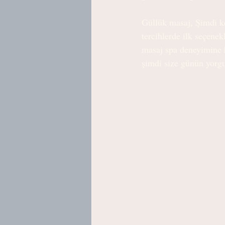
Güllük masaj, Şimdi ke
tercihlerde ilk seçene
masaj spa deneyimine h
şimdi size günün yorgu