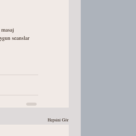
 masaj 
uygun seanslar 
Hepsini Gör