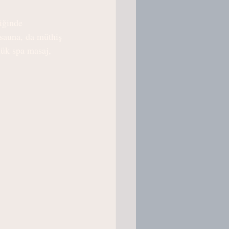
iğinde 
 sauna, da müthiş 
lük spa masaj, 