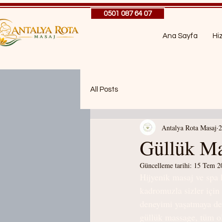
0501 087 64 07
Ana Sayfa
Hi
All Posts
Antalya Rota Masaj
2
Güllük Ma
Güncelleme tarihi:
15 Tem 2
Hijyenik masaj ve spa 
kadromuzla sizler için 
deneyimi yaşatmaya de
güllük massage, tüm ol