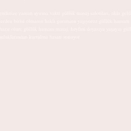
ndinize zaman ayırma vakti güllük masaj salonları, akla geld
klerden birisi olmanın haklı gururunu yaşıyoruz güllük hamam
azır olun; güllük hamam masaj, keyfini doyasıya yaşayın gül
nluklarından kurtulma fırsatı sunuyor 