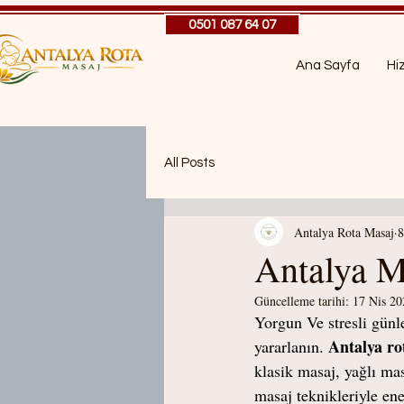
0501 087 64 07
Ana Sayfa
Hi
All Posts
Antalya Rota Masaj
8
Antalya Ma
Güncelleme tarihi:
17 Nis 20
Yorgun Ve stresli günl
Antalya ro
yararlanın. 
klasik masaj, yağlı mas
masaj teknikleriyle en