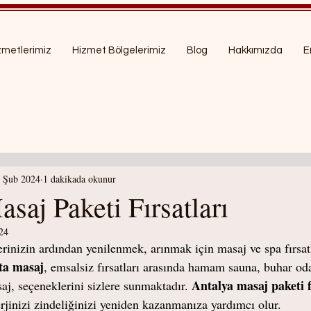
zmetlerimiz
Hizmet Bölgelerimiz
Blog
Hakkımızda
Er
 Şub 2024
1 dakikada okunur
saj Paketi Fırsatları
24
erinizin ardından yenilenmek, arınmak için masaj ve spa fırsa
ta masaj
, emsalsiz fırsatları arasında hamam sauna, buhar od
Antalya masaj paketi f
aj, seçeneklerini sizlere sunmaktadır. 
erjinizi zindeliğinizi yeniden kazanmanıza yardımcı olur.