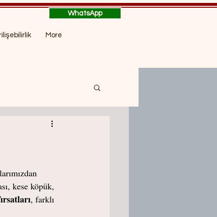
WhatsApp
ilişebilirlik
More
tlarımızdan 
ası, kese köpük, 
ırsatları
, farklı 