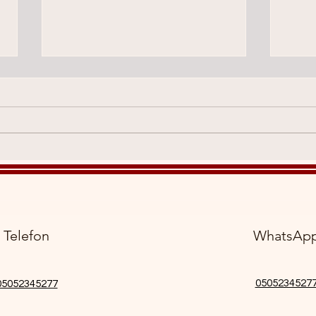
VIP 
Full Body Masaj Ne Demek?
Telefon
WhatsAp
0505234527
05052345277