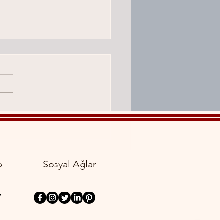
Oda Masaj Nedir?
p
Sosyal Ağlar
7