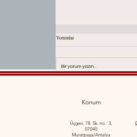
Yorumlar
Bir yorum yazın...
Antalya Masaj Salonu
Tavsiyeleri 2026
Konum
Üçgen, 78. Sk. no : 3,
07040
Muratpaşa/Antalya